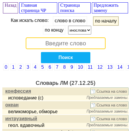
Назад
Главная
Страница
Предложить
страница ЧР
поиска
замену
Как искать слово:
слово в слово
по началу
по концу
Поиск
0
1
2
3
4
5
6
7
8
9
10
11
12
13
14
1
Cловарь ЛМ (27.12.25)
конфессия
Ссылка на слово
исповедание (с)
Предлагаемые замены.
океан
Ссылка на слово
великоморье, обморье
Предлагаемые замены.
интрузивный
Ссылка на слово
геол. вдавочный
Предлагаемые замены.