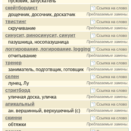
пусковик, запускатель
скейтбордист
Ссылка на слово
дощечник, досочник, доскатчик
Предлагаемые замены.
твистинг
Ссылка на слово
скручивание
Предлагаемые замены.
синусит, риносинусит, синуит
Ссылка на слово
пазушница, носопазушница
Предлагаемые замены.
логгирование, логирование, logging
Ссылка на слово
отчитывание
Предлагаемые замены.
тренер
Ссылка на слово
заниматель, подготвщик, готовщик
Предлагаемые замены.
селен
Ссылка на слово
лунец, Лу
Предлагаемые замены.
стритборд
Ссылка на слово
уличная доска, уличка
Предлагаемые замены.
апикальный
Ссылка на слово
ан. вершинный, верхушечный (с)
Предлагаемые замены.
скинни
Ссылка на слово
обтяжки
Предлагаемые замены.