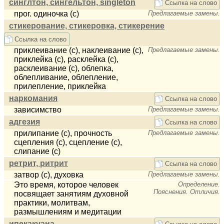
синглтон, сингельтон, singleton
Ссылка на слово
прог. одиночка (с)
Предлагаемые замены.
стикерование, стикеровка, стикерение
Ссылка на слово
приклеивание (с), наклеивание (с),
Предлагаемые замены.
приклейка (с), расклейка (с),
расклеивание (с), облепка,
облепливание, облепление,
прилепление, приклейка
наркомания
Ссылка на слово
зависимство
Предлагаемые замены.
адгезия
Ссылка на слово
прилипание (с), прочность
Предлагаемые замены.
сцепления (с), сцепление (с),
слипание (с)
ретрит, ритрит
Ссылка на слово
затвор (с), духовка
Предлагаемые замены.
Это время, которое человек
Определение.
Пояснения. Отличия.
посвящает занятиям духовной
практики, молитвам,
размышлениям и медитации
ипекакуана