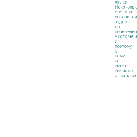
языка.
Некоторы
словари
создавал
задолго
до
появлени
Чистореч
и
поэтому
к
нему
не
имеют
никакого
отношения